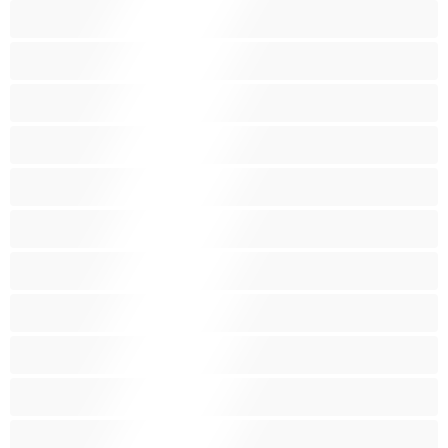
Culo grande
Donne mature
Feticcio
Fighe depilate
Fighe pelose
Giochini
Grandi tette
Grandi Tette
Incinta
Indiana
Latina