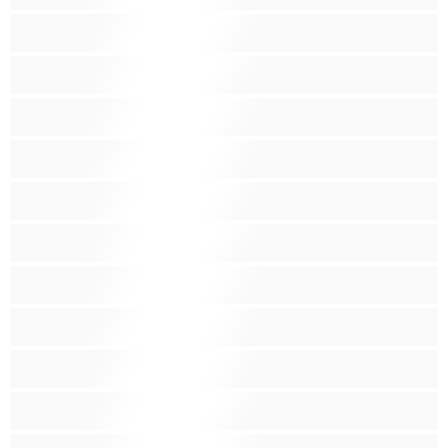
Le migliori modelle per le chat private
Lesbiche
Liceali
Mulatte
Muscolose
Nonne
Piccola
Pornostar
Prosperose
Ragazze Bianche
Ragazze Bianche