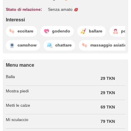
Stato di relazione:
Senza amato
Interessi
eccitare
godendo
ballare
pomp
camshow
chattare
massaggio asiatico
Menu mance
Balla
29 TKN
Mostra piedi
29 TKN
Metti le calze
69 TKN
Mi sculaccio
79 TKN