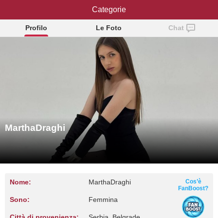
MarthaDraghi
Categorie
Profilo
Le Foto
Chat
MarthaDraghi
Nome:
MarthaDraghi
Cos’è
FanBoost?
Sono:
Femmina
Città di provenienza:
Serbia, Belgrade