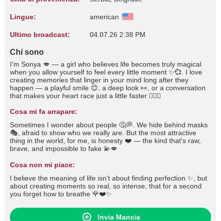
Lingue:
american
Ultimo broadcast:
04.07.26 2:38 PM
Chi sono
I’m Sonya 💋 — a girl who believes life becomes truly magical
when you allow yourself to feel every little moment ✨💞. I love
creating memories that linger in your mind long after they
happen — a playful smile 😊, a deep look 👀, or a conversation
that makes your heart race just a little faster ❤️‍🔥🌹
Cosa mi fa arrapare:
Sometimes I wonder about people 🤔💭. We hide behind masks
🎭, afraid to show who we really are. But the most attractive
thing in the world, for me, is honesty ❤️ — the kind that's raw,
brave, and impossible to fake 💫💋
Cosa non mi piace:
I believe the meaning of life isn't about finding perfection ✨, but
about creating moments so real, so intense, that for a second
you forget how to breathe 🌹❤️✨
Invia Mancia