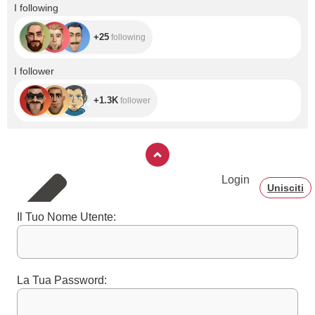
+25
I following
+25
following
+1.3K
I follower
+1.3K
follower
Login
Unisciti
Il Tuo Nome Utente:
La Tua Password: