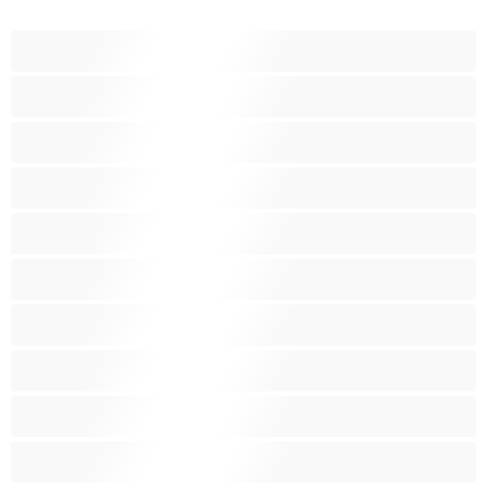
Adolescenti
Anale
Araba
Asiatiche
Bambole
Belle e in carne
Bionde
Bondage
Brune
Casalinghe